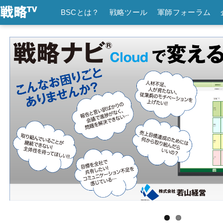
BSCとは？
戦略ツール
軍師フォーラム