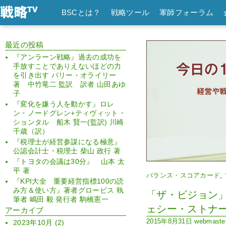
BSCとは？
戦略ツール
軍師フォーラム
最近の投稿
『アンラーン戦略』過去の成功を
手放すことでありえないほどの力
を引き出す パリー・オライリー
著 中竹竜二 監訳 訳者 山田あゆ
子
『変化を嫌う人を動かす』ロレ
ン・ノードグレン+ティヴィット・
ションタル 船木 賢一(監訳) 川崎
千歳（訳）
『税理士が経営参謀になる極意』
公認会計士・税理士 柴山 政行 著
『トヨタの会議は30分』 山本 太
平 著
バランス・スコアカード
,
『KPI大全 重要経営指標100の読
み方＆使い方』著者グロービス 執
「ザ・ビジョン
筆者 嶋田 毅 発行者 駒橋憲一
ェシー・ストナ
アーカイブ
2015年8月31日
webmaste
2023年10月
(2)