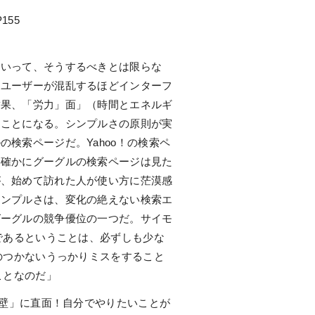
155
いって、そうするべきとは限らな
、ユーザーが混乱するほどインターフ
結果、「労力」面」（時間とエネルギ
くことになる。シンプルさの原則が実
検索ページだ。Yahoo！の検索ペ
。確かにグーグルの検索ページは見た
が、始めて訪れた人が使い方に茫漠感
シンプルさは、変化の絶えない検索エ
グーグルの競争優位の一つだ。サイモ
であるということは、必ずしも少な
のつかないうっかりミスをすること
ことなのだ」
壁」に直面！自分でやりたいことが