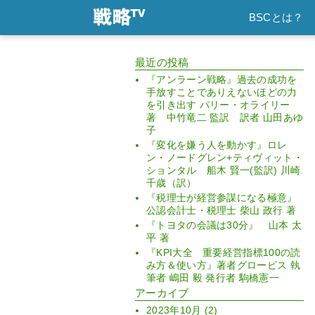
BSCとは？
最近の投稿
『アンラーン戦略』過去の成功を
手放すことでありえないほどの力
を引き出す パリー・オライリー
著 中竹竜二 監訳 訳者 山田あゆ
子
『変化を嫌う人を動かす』ロレ
ン・ノードグレン+ティヴィット・
ションタル 船木 賢一(監訳) 川崎
千歳（訳）
『税理士が経営参謀になる極意』
公認会計士・税理士 柴山 政行 著
『トヨタの会議は30分』 山本 太
平 著
『KPI大全 重要経営指標100の読
み方＆使い方』著者グロービス 執
筆者 嶋田 毅 発行者 駒橋憲一
アーカイブ
2023年10月
(2)