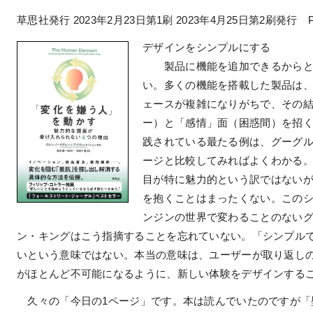
草思社発行 2023年2月23日第1刷 2023年4月25日第2刷発行 P
デザインをシンプルにする
製品に機能を追加できるからと
い。多くの機能を搭載した製品は
ェースが複雑になりがちで、その
ー）と「感情」面（困惑間）を招
践されている最たる例は、グーグルの
ージと比較してみればよくわかる
目が特に魅力的という訳ではない
を抱くことはまったくない。この
ンジンの世界で変わることのない
ン・キングはこう指摘することを忘れていない。「シンプル
いという意味ではない。本当の意味は、ユーザーが取り返し
がほとんど不可能になるように、新しい体験をデザインする
久々の「今日の1ページ」です。本は読んでいたのですが「